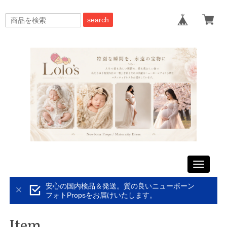
search
Toggle
navigati
安心の国内検品＆発送。質の良いニューボーン
フォトPropsをお届けいたします。
Item