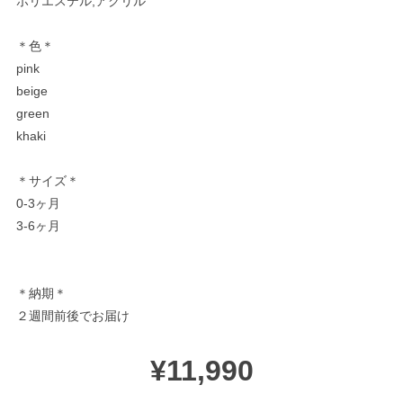
ポリエステル,アクリル
＊色＊
pink
beige
green
khaki
＊サイズ＊
0-3ヶ月
3-6ヶ月
＊納期＊
２週間前後でお届け
¥11,990