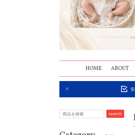
HOME
ABOUT
安
search