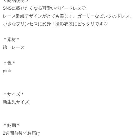
＜商品説明＞
SNSに載せたくなる可愛いベビードレス♡
レース刺繡デザインがとても美しく、ガーリーなピンクのドレス。
小さなプリンセスに変身！撮影衣装にピッタリです♡
＊素材＊
綿 レース
＊色＊
pink
＊サイズ＊
新生児サイズ
＊納期＊
2週間前後でお届け