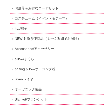
お洒落＆お得なコーデセット
コスチューム（イベント＆テーマ）
hat/帽子
NEW!お急ぎ便商品（１〜２週間でお届け）
Accessories/アクセサリー
pillow/まくら
posing pillow/ポージング枕
layer/レイヤー
オーガニック製品
Blanket/ブランケット