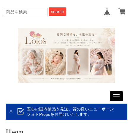
search
Toggle
navigati
安心の国内検品＆発送。質の良いニューボーン
フォトPropsをお届けいたします。
Item