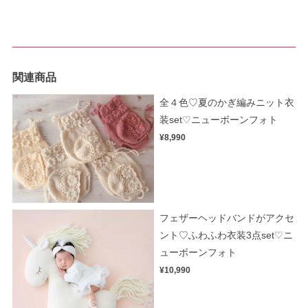
関連商品
全４色♡夏のかぎ編みニット衣
装set♡ニューボーンフォト
¥8,990
フェザーヘッドバンドがアクセ
ント♡ふわふわ衣装3点set♡ニ
ューボーンフォト
¥10,990