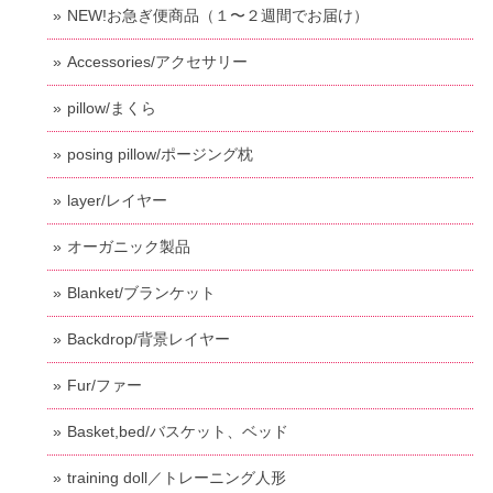
NEW!お急ぎ便商品（１〜２週間でお届け）
Accessories/アクセサリー
pillow/まくら
posing pillow/ポージング枕
layer/レイヤー
オーガニック製品
Blanket/ブランケット
Backdrop/背景レイヤー
Fur/ファー
Basket,bed/バスケット、ベッド
training doll／トレーニング人形