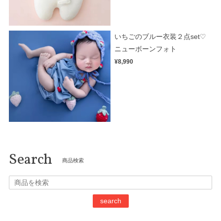
いちごのブルー衣装２点set♡
ニューボーンフォト
¥8,990
Search
商品検索
search