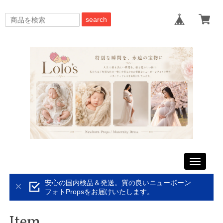
search
Toggle
navigati
安心の国内検品＆発送。質の良いニューボーン
フォトPropsをお届けいたします。
Item