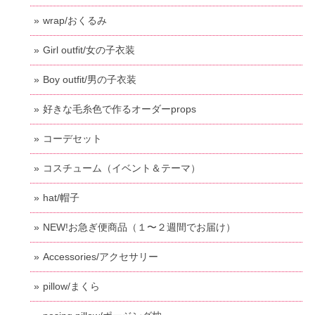
wrap/おくるみ
Girl outfit/女の子衣装
Boy outfit/男の子衣装
好きな毛糸色で作るオーダーprops
コーデセット
コスチューム（イベント＆テーマ）
hat/帽子
NEW!お急ぎ便商品（１〜２週間でお届け）
Accessories/アクセサリー
pillow/まくら