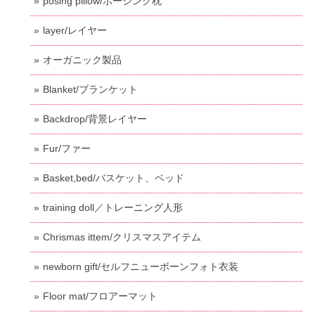
posing pillow/ポージング枕
layer/レイヤー
オーガニック製品
Blanket/ブランケット
Backdrop/背景レイヤー
Fur/ファー
Basket,bed/バスケット、ベッド
training doll／トレーニング人形
Chrismas ittem/クリスマスアイテム
newborn gift/セルフニューボーンフォト衣装
Floor mat/フロアーマット