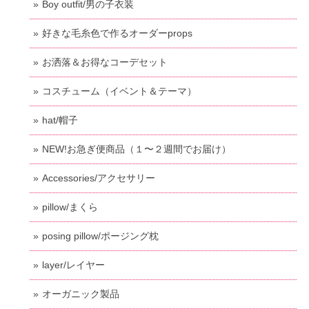
Boy outfit/男の子衣装
好きな毛糸色で作るオーダーprops
お洒落＆お得なコーデセット
コスチューム（イベント＆テーマ）
hat/帽子
NEW!お急ぎ便商品（１〜２週間でお届け）
Accessories/アクセサリー
pillow/まくら
posing pillow/ポージング枕
layer/レイヤー
オーガニック製品