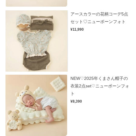
アースカラーの花柄コーデ5点
セット♡ニューボーンフォト
¥11,990
NEW♡2025年くまさん帽子の
衣装2点set♡ニューボーンフォ
ト
¥8,390