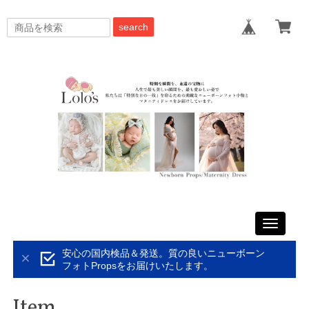
search
Toggle
navigati
安心の国内検品＆発送。質の良いニューボーン
フォトPropsをお届けいたします。
Item