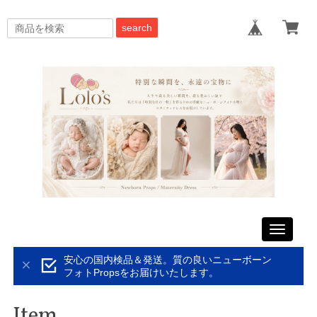
search
Toggle
navigati
安心の国内検品＆発送。質の良いニューボーン
フォトPropsをお届けいたします。
Item