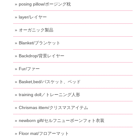
posing pillow/ポージング枕
layer/レイヤー
オーガニック製品
Blanket/ブランケット
Backdrop/背景レイヤー
Fur/ファー
Basket,bed/バスケット、ベッド
training doll／トレーニング人形
Chrismas ittem/クリスマスアイテム
newborn gift/セルフニューボーンフォト衣装
Floor mat/フロアーマット