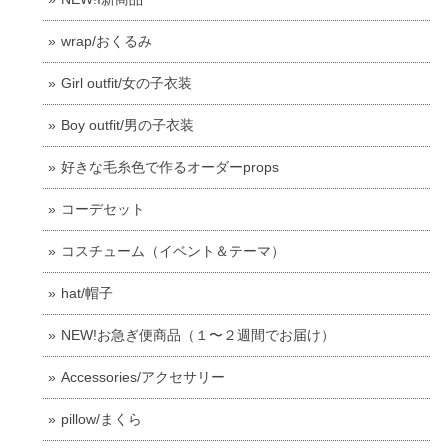
wrap/おくるみ
Girl outfit/女の子衣装
Boy outfit/男の子衣装
好きな毛糸色で作るオーダーprops
コーデセット
コスチューム（イベント＆テーマ）
hat/帽子
NEW!お急ぎ便商品（１〜２週間でお届け）
Accessories/アクセサリー
pillow/まくら