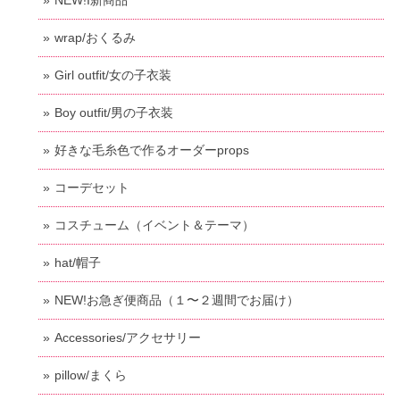
NEW!I新商品
wrap/おくるみ
Girl outfit/女の子衣装
Boy outfit/男の子衣装
好きな毛糸色で作るオーダーprops
コーデセット
コスチューム（イベント＆テーマ）
hat/帽子
NEW!お急ぎ便商品（１〜２週間でお届け）
Accessories/アクセサリー
pillow/まくら