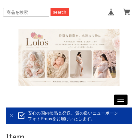
search
Toggle
navigati
安心の国内検品＆発送。質の良いニューボーン
フォトPropsをお届けいたします。
Item