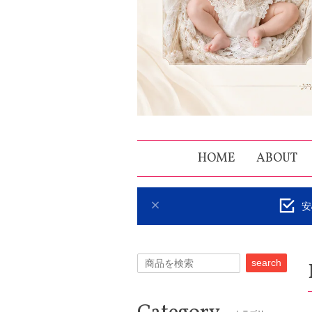
HOME
ABOUT
安
search