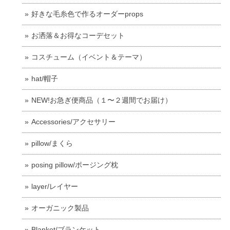
好きな毛糸色で作るオーダーprops
お洒落＆お得なコーデセット
コスチューム（イベント＆テーマ）
hat/帽子
NEW!お急ぎ便商品（１〜２週間でお届け）
Accessories/アクセサリー
pillow/まくら
posing pillow/ポージング枕
layer/レイヤー
オーガニック製品
Blanket/ブランケット