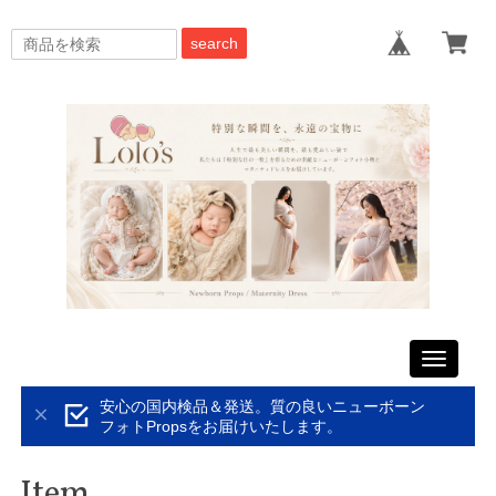
search
Toggle
navigati
安心の国内検品＆発送。質の良いニューボーン
フォトPropsをお届けいたします。
Item