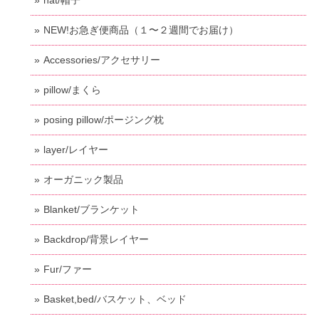
hat/帽子
NEW!お急ぎ便商品（１〜２週間でお届け）
Accessories/アクセサリー
pillow/まくら
posing pillow/ポージング枕
layer/レイヤー
オーガニック製品
Blanket/ブランケット
Backdrop/背景レイヤー
Fur/ファー
Basket,bed/バスケット、ベッド