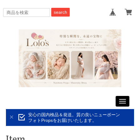
search
Toggle
navigati
安心の国内検品＆発送。質の良いニューボーン
フォトPropsをお届けいたします。
Item