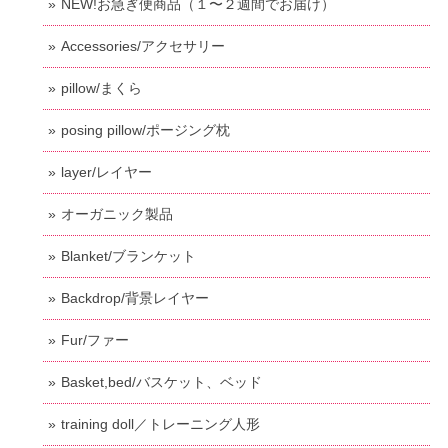
NEW!お急ぎ便商品（１〜２週間でお届け）
Accessories/アクセサリー
pillow/まくら
posing pillow/ポージング枕
layer/レイヤー
オーガニック製品
Blanket/ブランケット
Backdrop/背景レイヤー
Fur/ファー
Basket,bed/バスケット、ベッド
training doll／トレーニング人形