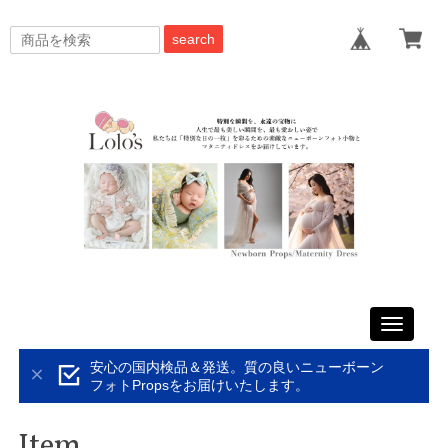
search
Toggle
navigati
安心の国内検品＆発送。質の良いニューボーン
フォトPropsをお届けいたします。
Item