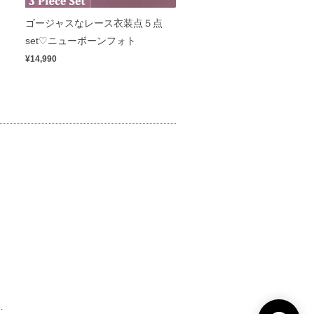
ゴージャスなレース衣装点５点
set♡ニューボーンフォト
¥14,990
.