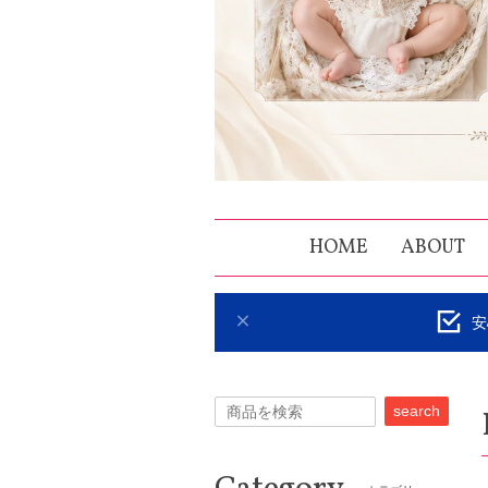
HOME
ABOUT
安
search