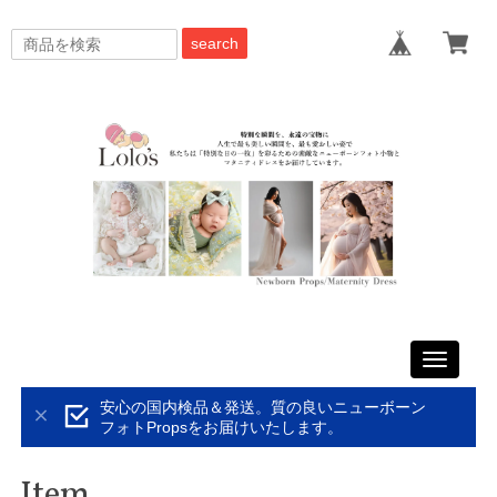
search
Toggle
navigati
安心の国内検品＆発送。質の良いニューボーン
フォトPropsをお届けいたします。
Item