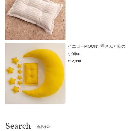
イエローMOON♡星さんと枕の
小物set
¥12,990
Search
商品検索