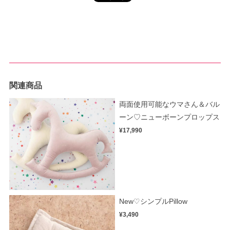
関連商品
両面使用可能なウマさん＆バル
ーン♡ニューボーンプロップス
¥17,990
New♡シンプルPillow
¥3,490