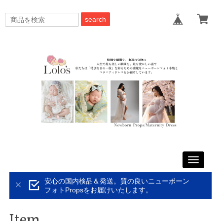
search
Toggle
navigati
安心の国内検品＆発送。質の良いニューボーン
フォトPropsをお届けいたします。
Item