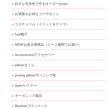
好きな毛糸色で作るオーダーprops
お洒落＆お得なコーデセット
コスチューム（イベント＆テーマ）
hat/帽子
NEW!お急ぎ便商品（１〜２週間でお届け）
Accessories/アクセサリー
pillow/まくら
posing pillow/ポージング枕
layer/レイヤー
オーガニック製品
Blanket/ブランケット