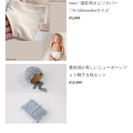
new♡撮影用オムツカバー
♡0~18monthsサイズ
¥5,990
素材感が美しいニューボーンフ
ォト帽子＆枕セット
¥10,990