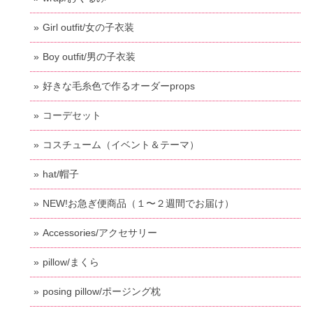
Girl outfit/女の子衣装
Boy outfit/男の子衣装
好きな毛糸色で作るオーダーprops
コーデセット
コスチューム（イベント＆テーマ）
hat/帽子
NEW!お急ぎ便商品（１〜２週間でお届け）
Accessories/アクセサリー
pillow/まくら
posing pillow/ポージング枕