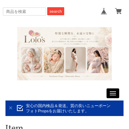
search
Toggle
navigati
安心の国内検品＆発送。質の良いニューボーン
フォトPropsをお届けいたします。
Item