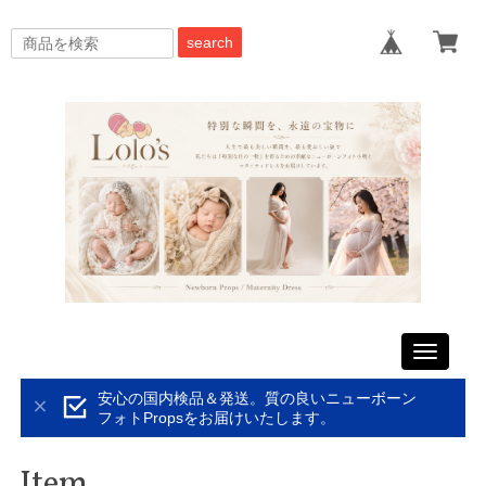
search
Toggle
navigati
安心の国内検品＆発送。質の良いニューボーン
フォトPropsをお届けいたします。
Item