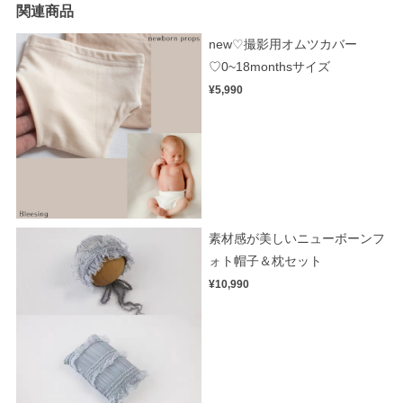
関連商品
new♡撮影用オムツカバー
♡0~18monthsサイズ
¥5,990
素材感が美しいニューボーンフ
ォト帽子＆枕セット
¥10,990