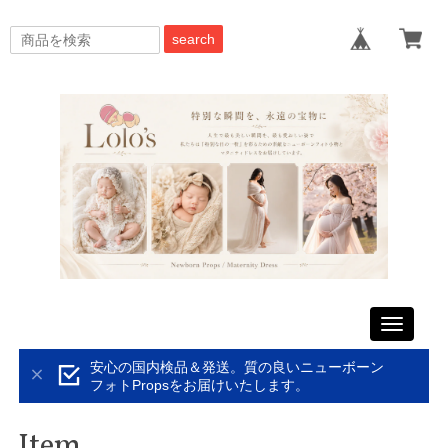
search
Toggle
navigati
安心の国内検品＆発送。質の良いニューボーン
フォトPropsをお届けいたします。
Item