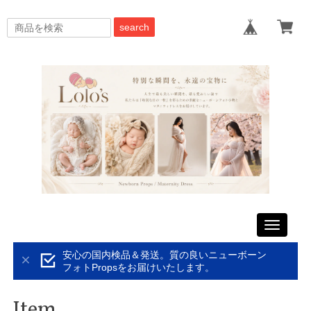
search
Toggle
navigati
安心の国内検品＆発送。質の良いニューボーン
フォトPropsをお届けいたします。
Item