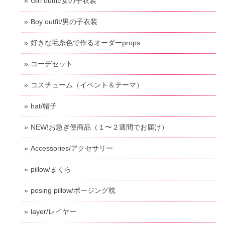
Girl outfit/女の子衣装
Boy outfit/男の子衣装
好きな毛糸色で作るオーダーprops
コーデセット
コスチューム（イベント＆テーマ）
hat/帽子
NEW!お急ぎ便商品（１〜２週間でお届け）
Accessories/アクセサリー
pillow/まくら
posing pillow/ポージング枕
layer/レイヤー