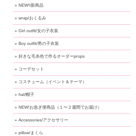
NEW!I新商品
wrap/おくるみ
Girl outfit/女の子衣装
Boy outfit/男の子衣装
好きな毛糸色で作るオーダーprops
コーデセット
コスチューム（イベント＆テーマ）
hat/帽子
NEW!お急ぎ便商品（１〜２週間でお届け）
Accessories/アクセサリー
pillow/まくら