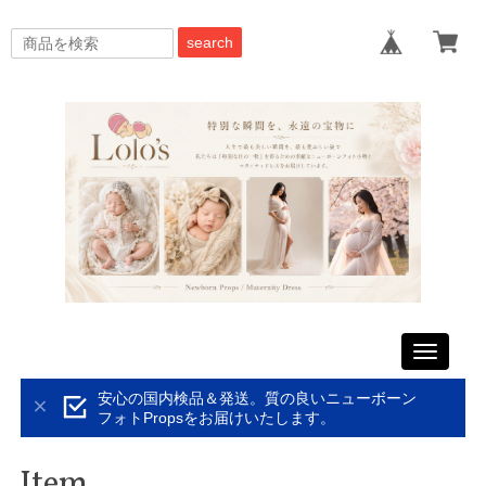
search
Toggle
navigati
安心の国内検品＆発送。質の良いニューボーン
フォトPropsをお届けいたします。
Item