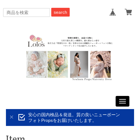
search
Toggle
navigati
安心の国内検品＆発送。質の良いニューボーン
フォトPropsをお届けいたします。
Item