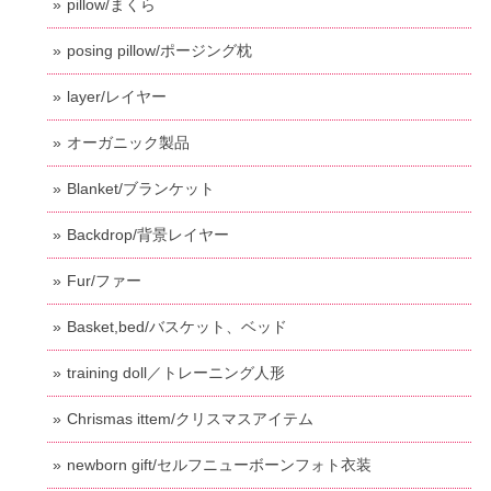
pillow/まくら
posing pillow/ポージング枕
layer/レイヤー
オーガニック製品
Blanket/ブランケット
Backdrop/背景レイヤー
Fur/ファー
Basket,bed/バスケット、ベッド
training doll／トレーニング人形
Chrismas ittem/クリスマスアイテム
newborn gift/セルフニューボーンフォト衣装