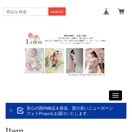
search
Toggle
navigati
安心の国内検品＆発送。質の良いニューボーン
フォトPropsをお届けいたします。
Item