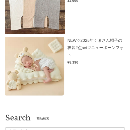
¥4,990
NEW♡2025年くまさん帽子の
衣装2点set♡ニューボーンフォ
ト
¥8,390
Search
商品検索