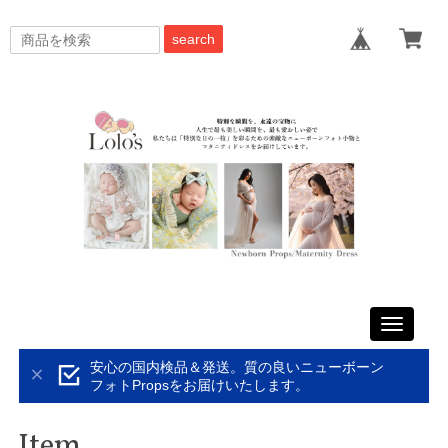
search
Toggle
navigati
安心の国内検品＆発送。質の良いニューボーン
フォトPropsをお届けいたします。
Item