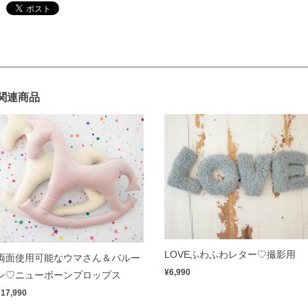
関連商品
LOVEふわふわレター♡撮影用
両面使用可能なウマさん＆バルー
¥6,990
ン♡ニューボーンプロップス
¥17,990