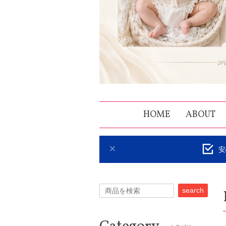
HOME
ABOUT
安
search