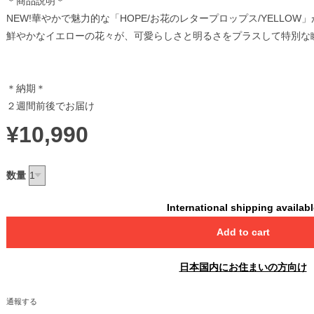
＊商品説明＊
NEW!華やかで魅力的な「HOPE/お花のレタープロップス/YELLOW
鮮やかなイエローの花々が、可愛らしさと明るさをプラスして特別な
＊納期＊
２週間前後でお届け
¥10,990
数量
International shipping availab
Add to cart
日本国内にお住まいの方向け
通報する