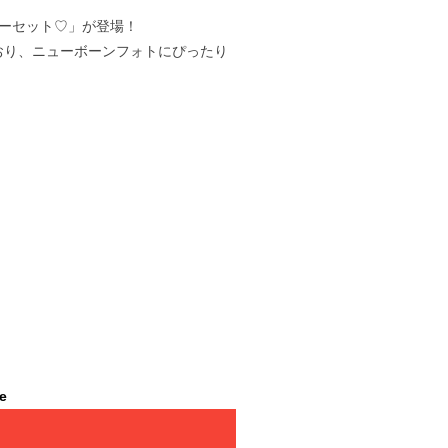
ワーセット♡」が登場！
おり、ニューボーンフォトにぴったり
。
le