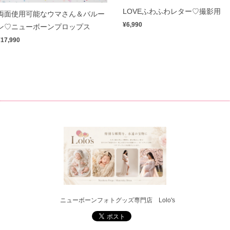
LOVEふわふわレター♡撮影用
両面使用可能なウマさん＆バルー
¥6,990
ン♡ニューボーンプロップス
¥17,990
ニューボーンフォトグッズ専門店 Lolo's