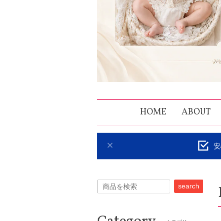
HOME
ABOUT
安
search