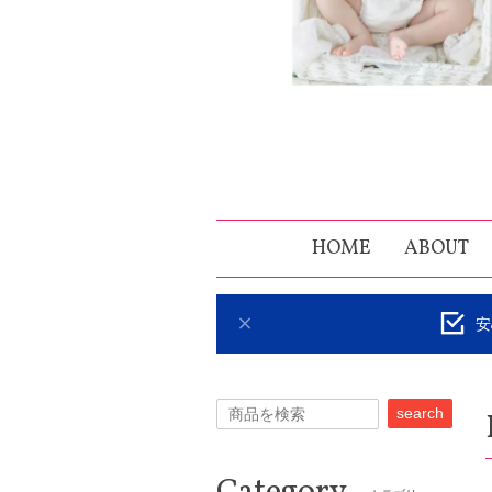
HOME
ABOUT
安
search