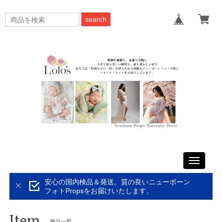
search
Toggle
navigati
安心の国内検品＆発送。質の良いニューボーン
フォトPropsをお届けいたします。
Item
商品一覧