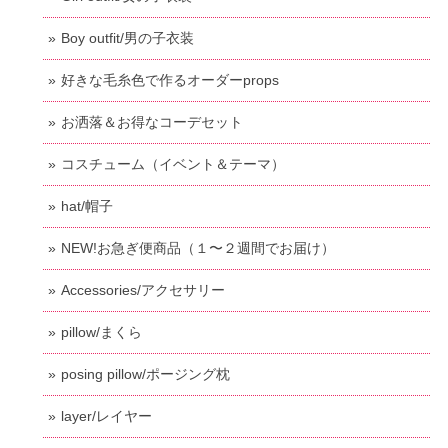
Boy outfit/男の子衣装
好きな毛糸色で作るオーダーprops
お洒落＆お得なコーデセット
コスチューム（イベント＆テーマ）
hat/帽子
NEW!お急ぎ便商品（１〜２週間でお届け）
Accessories/アクセサリー
pillow/まくら
posing pillow/ポージング枕
layer/レイヤー