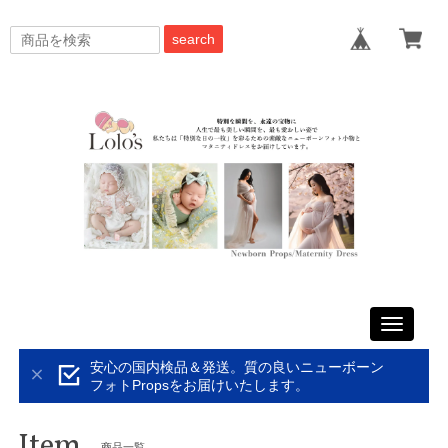
search
Toggle
navigati
安心の国内検品＆発送。質の良いニューボーン
フォトPropsをお届けいたします。
Item
商品一覧