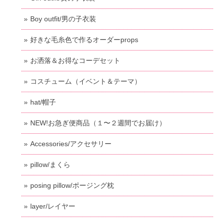
Boy outfit/男の子衣装
好きな毛糸色で作るオーダーprops
お洒落＆お得なコーデセット
コスチューム（イベント＆テーマ）
hat/帽子
NEW!お急ぎ便商品（１〜２週間でお届け）
Accessories/アクセサリー
pillow/まくら
posing pillow/ポージング枕
layer/レイヤー